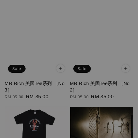
Sale
Sale
MR Rich 美国Tee系列 ［No
MR Rich 美国Tee系列 ［No
3］
2］
Regular
Sale
RM 35.00
Regular
Sale
RM 35.00
RM 95.00
RM 95.00
price
price
price
price