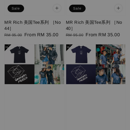
Sale
Sale
MR Rich 美国Tee系列 ［No
MR Rich 美国Tee系列 ［No
44］
40］
Regular
Sale
From
RM 35.00
Regular
Sale
From
RM 35.00
RM 95.00
RM 95.00
price
price
price
price