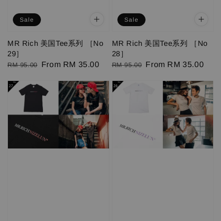
Sale
Sale
MR Rich 美国Tee系列 ［No
MR Rich 美国Tee系列 ［No
29］
28］
Regular
Sale
From
RM 35.00
Regular
Sale
From
RM 35.00
RM 95.00
RM 95.00
price
price
price
price