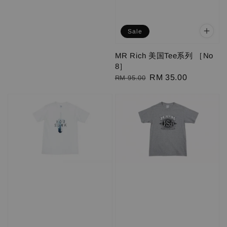
price
price
Sale
MR Rich 美国Tee系列 ［No
8］
Regular
Sale
RM 35.00
RM 95.00
price
price