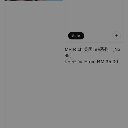
Sale
MR Rich 美国Tee系列 ［No
48］
Regular
Sale
From
RM 35.00
RM 95.00
price
price