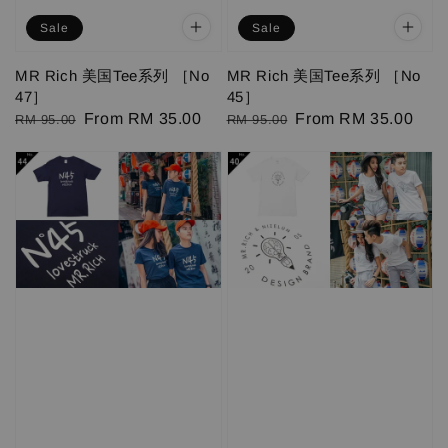
Sale
Sale
MR Rich 美国Tee系列 ［No
MR Rich 美国Tee系列 ［No
47］
45］
Regular
Sale
From
RM 35.00
Regular
Sale
From
RM 35.00
RM 95.00
RM 95.00
price
price
price
price