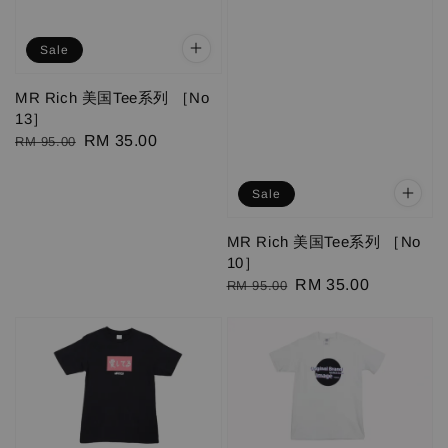
Sale
MR Rich 美国Tee系列 ［No
13］
Regular
Sale
RM 35.00
RM 95.00
price
price
Sale
MR Rich 美国Tee系列 ［No
10］
Regular
Sale
RM 35.00
RM 95.00
price
price