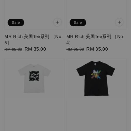
Sale
Sale
MR Rich 美国Tee系列 ［No
MR Rich 美国Tee系列 ［No
5］
4］
Regular
Sale
RM 35.00
Regular
Sale
RM 35.00
RM 95.00
RM 95.00
price
price
price
price