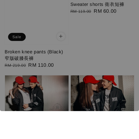
Sweater shorts 衛衣短褲
Regular
Sale
RM 60.00
RM 119.00
price
price
Sale
Broken knee pants (Black)
窄版破膝長褲
Regular
Sale
RM 110.00
RM 219.00
price
price