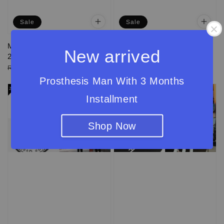
Sale
Sale
MR Rich 美国Tee系列 ［No
MR Rich 美国Tee系列 ［No
New arrived
24 ］
23］
Regular
Sale
RM 35.00
Regular
Sale
RM 35.00
RM 95.00
RM 95.00
price
price
price
price
Prosthesis Man With 3 Months
Installment
Shop Now