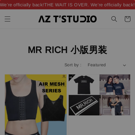
officially back!
THE WAIT IS OVER. We’re officially back!
THE 
MR RICH 小版男装
Sort by :