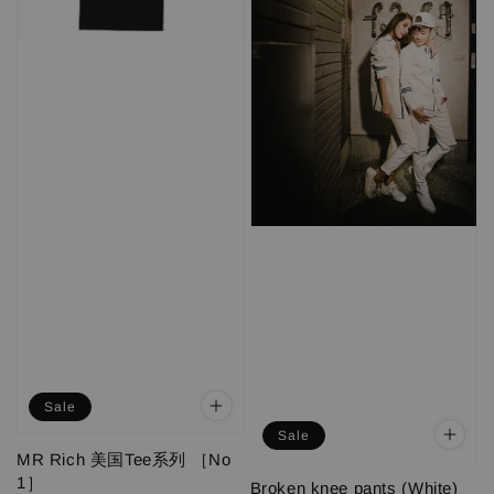
Sale
Sale
MR Rich 美国Tee系列 ［No
1］
Broken knee pants (White)