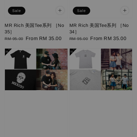
Sale
Sale
MR Rich 美国Tee系列 ［No
MR Rich 美国Tee系列 ［No
35］
34］
Regular
Sale
From
RM 35.00
Regular
Sale
From
RM 35.00
RM 95.00
RM 95.00
price
price
price
price