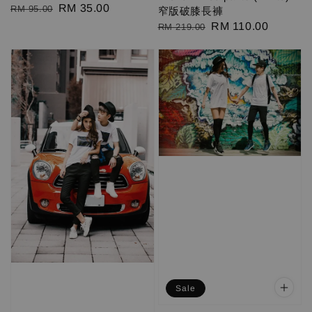
Regular
Sale
RM 35.00
RM 95.00
窄版破膝長褲
price
price
Regular
Sale
RM 110.00
RM 219.00
price
price
Sale