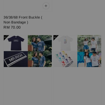
36/38/68 Front Buckle (
Non Bandage )
Regular
RM 70.00
price