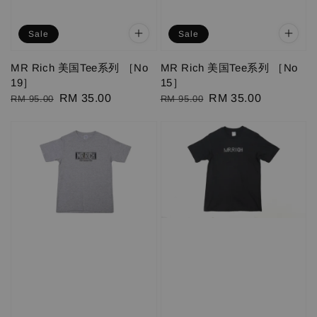
Sale
Sale
MR Rich 美国Tee系列 ［No
MR Rich 美国Tee系列 ［No
19］
15］
Regular
Sale
RM 35.00
Regular
Sale
RM 35.00
RM 95.00
RM 95.00
price
price
price
price