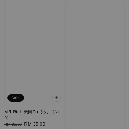
Sale
MR Rich 美国Tee系列 ［No
9］
Regular
Sale
RM 35.00
RM 95.00