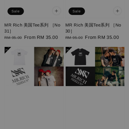
Sale
Sale
MR Rich 美国Tee系列 ［No
MR Rich 美国Tee系列 ［No
31］
30］
Regular
Sale
From
RM 35.00
Regular
Sale
From
RM 35.00
RM 95.00
RM 95.00
price
price
price
price