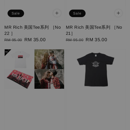
Sale
Sale
MR Rich 美国Tee系列 ［No
MR Rich 美国Tee系列 ［No
22 ］
21］
Regular
Sale
RM 35.00
Regular
Sale
RM 35.00
RM 95.00
RM 95.00
price
price
price
price