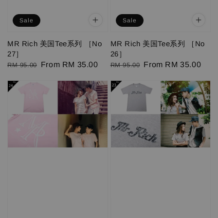
Sale
Sale
MR Rich 美国Tee系列 ［No
MR Rich 美国Tee系列 ［No
27］
26］
Regular
Sale
From
RM 35.00
Regular
Sale
From
RM 35.00
RM 95.00
RM 95.00
price
price
price
price