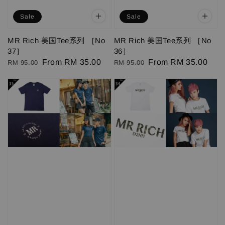
Sale
Sale
MR Rich 美国Tee系列 ［No
MR Rich 美国Tee系列 ［No
37］
36］
Regular
Sale
From
RM 35.00
Regular
Sale
From
RM 35.00
RM 95.00
RM 95.00
price
price
price
price