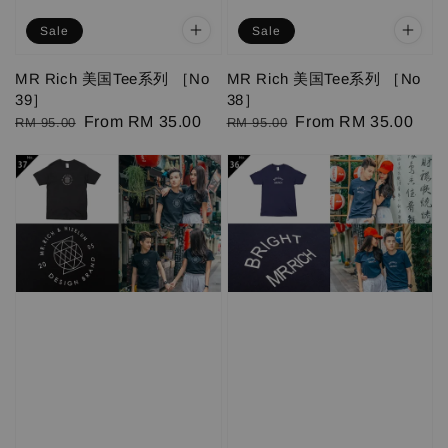
Sale
Sale
MR Rich 美国Tee系列 ［No
MR Rich 美国Tee系列 ［No
39］
38］
Regular
Sale
From
RM 35.00
Regular
Sale
From
RM 35.00
RM 95.00
RM 95.00
price
price
price
price