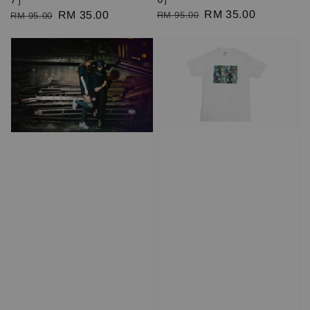
Regular
Sale
RM 35.00
Regular
Sale
RM 35.00
RM 95.00
RM 95.00
price
price
price
price