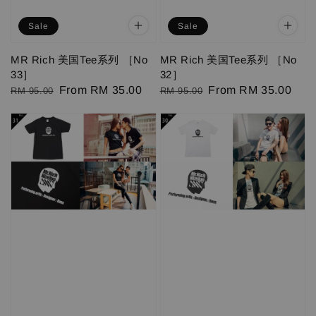
Sale
Sale
MR Rich 美国Tee系列 ［No
MR Rich 美国Tee系列 ［No
33］
32］
Regular
Sale
From
RM 35.00
Regular
Sale
From
RM 35.00
RM 95.00
RM 95.00
price
price
price
price